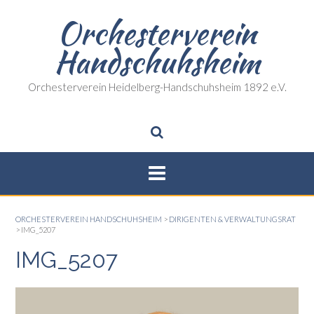
Skip
Orchesterverein
to
content
Handschuhsheim
Orchesterverein Heidelberg-Handschuhsheim 1892 e.V.
ORCHESTERVEREIN HANDSCHUHSHEIM
>
DIRIGENTEN & VERWALTUNGSRAT
>
IMG_5207
IMG_5207