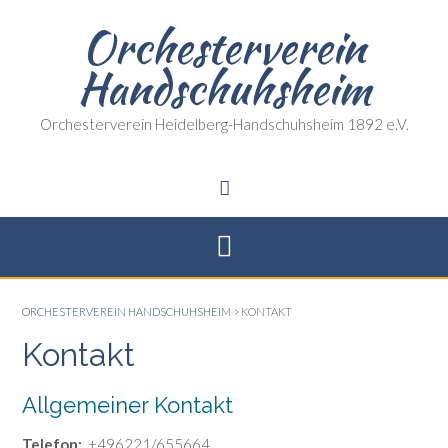
Skip
Orchesterverein
to
content
Handschuhsheim
Orchesterverein Heidelberg-Handschuhsheim 1892 e.V.
ORCHESTERVEREIN HANDSCHUHSHEIM
>
KONTAKT
Kontakt
Allgemeiner Kontakt
Telefon:
+496221/655664