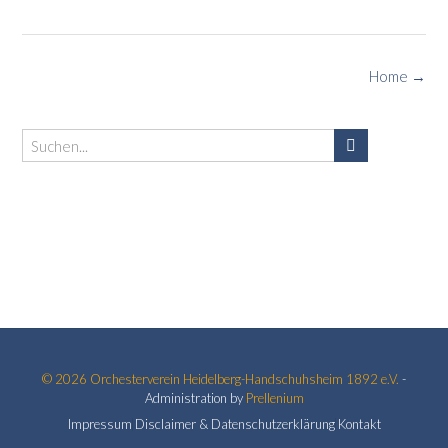
size
Post
Home
→
navigation
© 2026
Orchesterverein Heidelberg-Handschuhsheim 1892 e.V.
-
Administration by
Prellenium
Impressum
Disclaimer & Datenschutzerklärung
Kontakt