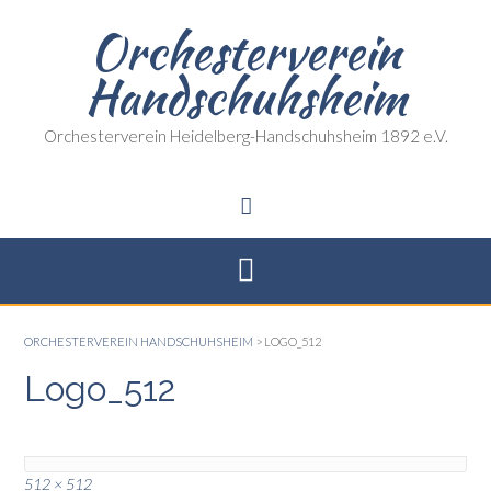
Skip
Orchesterverein
to
content
Handschuhsheim
Orchesterverein Heidelberg-Handschuhsheim 1892 e.V.
ORCHESTERVEREIN HANDSCHUHSHEIM
>
LOGO_512
Logo_512
Full
512 × 512