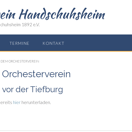
rein Handschuhsheim
chuhsheim 1892 e.V.
TERMINE
KONTAKT
 DEM ORCHESTERVEREIN
Orchesterverein
vor der Tiefburg
bereits
hier
herunterladen.