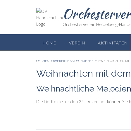
Skip
Orchesterve
to
content
Orchesterverein Heidelberg-Hands
HOME
VEREIN
AKTIVITÄTEN
ORCHESTERVEREIN HANDSCHUHSHEIM
>
WEIHNACHTEN MIT
Weihnachten mit dem 
Weihnachtliche Melodien 
Die Liedtexte für den 24. Dezember können Sie 