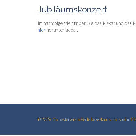
Jubiläumskonzert
Im nachfolgenden finden Sie das Plakat und das 
hier
herunterladbar.
© 2026
Orchesterverein Heidelberg-Handschuhsheim 189