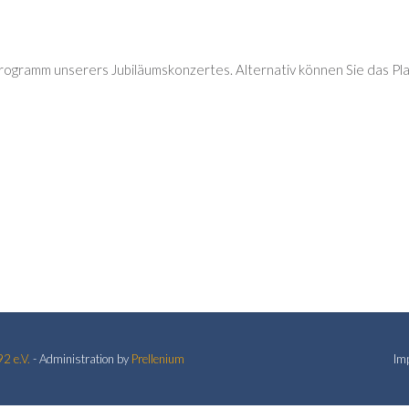
Programm unserers Jubiläumskonzertes. Alternativ können Sie das Pl
2 e.V.
- Administration by
Prellenium
Im