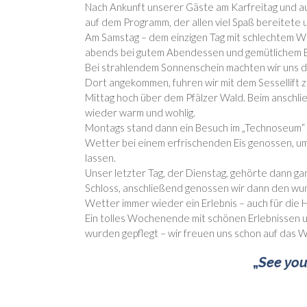
Nach Ankunft unserer Gäste am Karfreitag und a
auf dem Programm, der allen viel Spaß bereitete
Am Samstag – dem einzigen Tag mit schlechtem W
abends bei gutem Abendessen und gemütlichem 
Bei strahlendem Sonnenschein machten wir uns da
Dort angekommen, fuhren wir mit dem Sessellift z
Mittag hoch über dem Pfälzer Wald. Beim anschl
wieder warm und wohlig.
Montags stand dann ein Besuch im „Technoseum“
Wetter bei einem erfrischenden Eis genossen, um
lassen.
Unser letzter Tag, der Dienstag, gehörte dann g
Schloss, anschließend genossen wir dann den wun
Wetter immer wieder ein Erlebnis – auch für die 
Ein tolles Wochenende mit schönen Erlebnissen 
wurden gepflegt – wir freuen uns schon auf das
„
See you