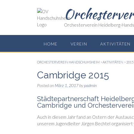
Skip
Orchesterve
to
content
Orchesterverein Heidelberg-Hands
HOME
VEREIN
AKTIVITÄTEN
ORCHESTERVEREIN HANDSCHUHSHEIM
>
AKTIVITÄTEN
>
2015
Cambridge 2015
Posted on
März 1, 2017
by
padmin
Städtepartnerschaft Heidelbe
Cambridge und Orchestervere
Auch in diesem Jahr fand an Ostern der Austausc
unserem Jugendleiter Jürgen Bechtel organisiert