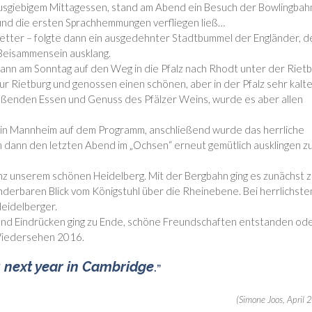
usgiebigem Mittagessen, stand am Abend ein Besuch der Bowlingbah
 und die ersten Sprachhemmungen verfliegen ließ…
etter – folgte dann ein ausgedehnter Stadtbummel der Engländer, d
Beisammensein ausklang.
nn am Sonntag auf den Weg in die Pfalz nach Rhodt unter der Rietb
ur Rietburg und genossen einen schönen, aber in der Pfalz sehr kalt
ießenden Essen und Genuss des Pfälzer Weins, wurde es aber allen
 in Mannheim auf dem Programm, anschließend wurde das herrliche
 dann den letzten Abend im „Ochsen“ erneut gemütlich ausklingen z
anz unserem schönen Heidelberg. Mit der Bergbahn ging es zunächst 
derbaren Blick vom Königstuhl über die Rheinebene. Bei herrlichst
Heidelberger.
und Eindrücken ging zu Ende, schöne Freundschaften entstanden od
 Wiedersehen 2016.
 next year in Cambridge
.”
(Simone Joos, April