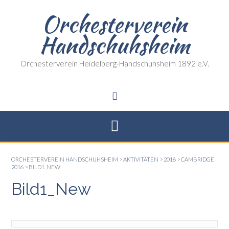
Skip
Orchesterverein
to
content
Handschuhsheim
Orchesterverein Heidelberg-Handschuhsheim 1892 e.V.
ORCHESTERVEREIN HANDSCHUHSHEIM
>
AKTIVITÄTEN
>
2016
>
CAMBRIDGE
2016
>
BILD1_NEW
Bild1_New