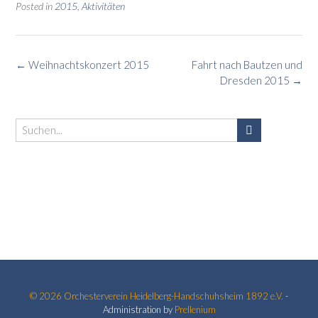
Posted in
2015
,
Aktivitäten
Post
←
Weihnachtskonzert 2015
Fahrt nach Bautzen und
navigation
Dresden 2015
→
© 2026
Orchesterverein Heidelberg-Handschuhsheim 1892 e.V.
-
Administration by
Prellenium