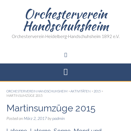
Skip
Orchesterverein
to
content
Handschuhsheim
Orchesterverein Heidelberg-Handschuhsheim 1892 e.V.
ORCHESTERVEREIN HANDSCHUHSHEIM
>
AKTIVITÄTEN
>
2015
>
MARTINSUMZÜGE 2015
Martinsumzüge 2015
Posted on
März 2, 2017
by
padmin
Laterne, Laterne, Sonne, Mond und