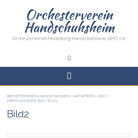
Skip
Orchesterverein
to
content
Handschuhsheim
Orchesterverein Heidelberg-Handschuhsheim 1892 e.V.
ORCHESTERVEREIN HANDSCHUHSHEIM
>
AKTIVITÄTEN
>
2015
>
MARTINSUMZÜGE 2015
>
BILD2
Bild2