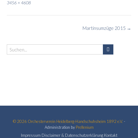
Full
3456 × 4608
size
Post
Martinsumzüge 2015
→
navigation
© 2026
Orchesterverein Heidelberg-Handschuhsheim 1892 e.V.
-
Administration by
Prellenium
Impressum
Disclaimer & Datenschutzerklärung
Kontakt